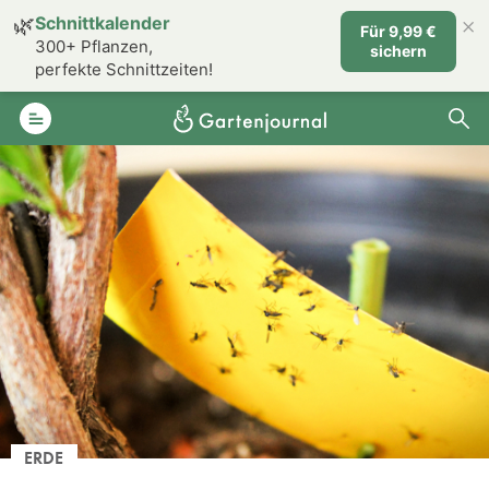
×
🌿
Schnittkalender
Für 9,99 €
300+ Pflanzen,
sichern
perfekte Schnittzeiten!
ERDE