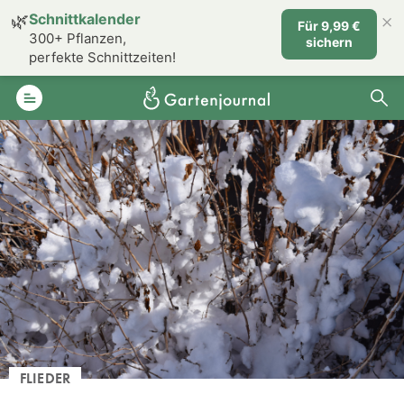
×
🌿
Schnittkalender
Für 9,99 €
300+ Pflanzen,
sichern
perfekte Schnittzeiten!
FLIEDER