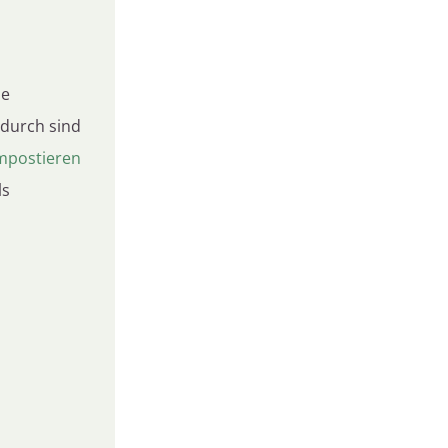
ze
adurch sind
postieren
ls