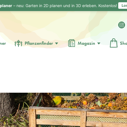
planer
– neu: Garten in 2D planen und in 3D erleben. Kostenlos!
Lo
ner
Pflanzenfinder
Magazin
Sh