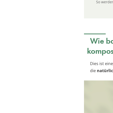
So werden
Wie ba
kompos
Dies ist ein
die
natürli