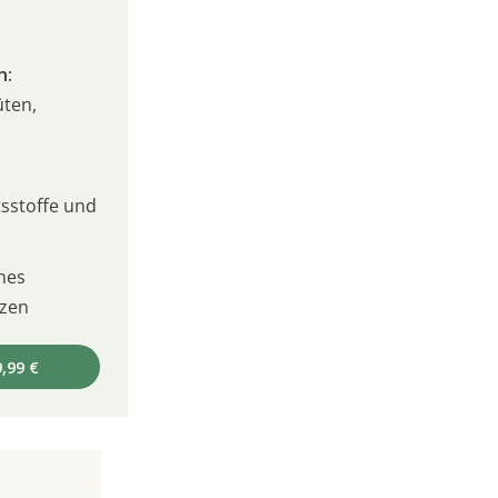
n:
üten,
sstoffe und
nes
izen
,99 €