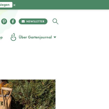
×
slegen
op
Über Gartenjournal