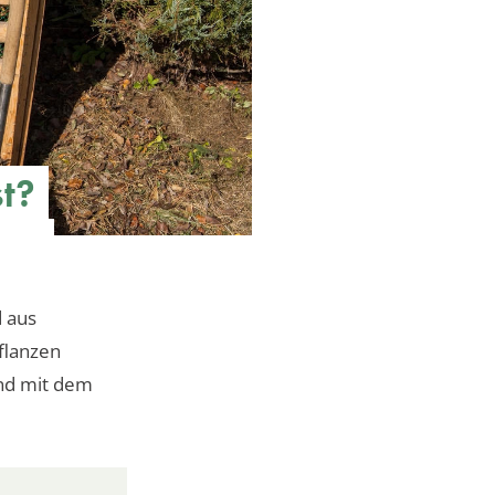
t?
d aus
Pflanzen
und mit dem