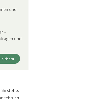
umen und
er –
intragen und
€ sichern
ährstoffe,
chneebruch