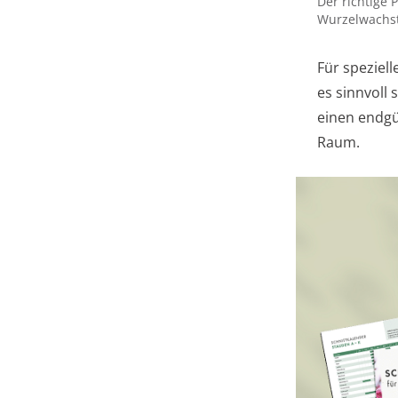
Der richtige
Wurzelwachst
Für speziel
es sinnvoll 
einen endgü
Raum.