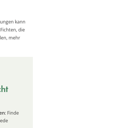
erungen kann
Fichten, die
len, mehr
cht
en:
Finde
jede