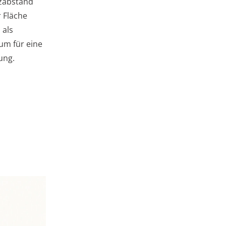
nzabstand
 Fläche
 als
um für eine
ung.