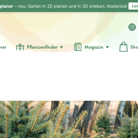
planer
– neu: Garten in 2D planen und in 3D erleben. Kostenlos!
Lo
ner
Pflanzenfinder
Magazin
Sh