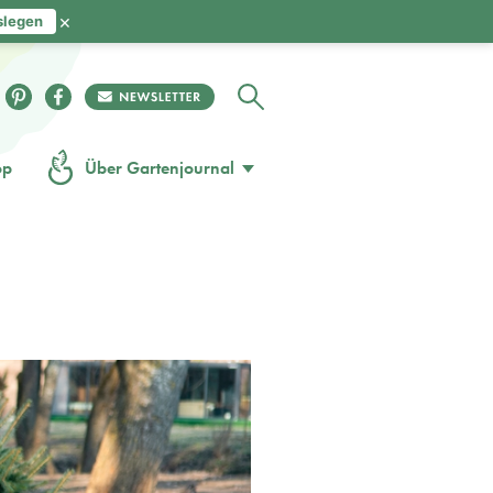
×
slegen
op
Über Gartenjournal