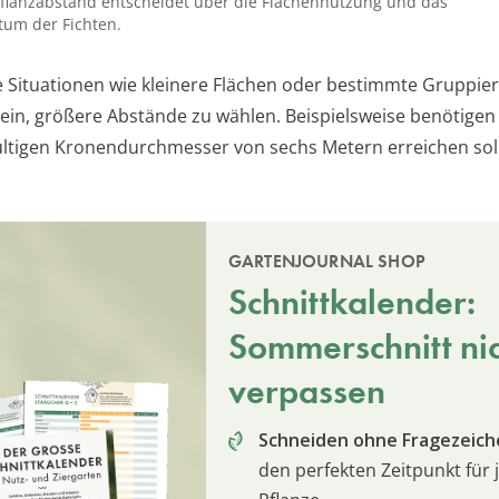
 Pflanzabstand entscheidet über die Flächennutzung und das
um der Fichten.
le Situationen wie kleinere Flächen oder bestimmte Gruppi
sein, größere Abstände zu wählen. Beispielsweise benötigen 
ltigen Kronendurchmesser von sechs Metern erreichen sol
GARTENJOURNAL SHOP
Schnittkalender:
Sommerschnitt ni
verpassen
Schneiden ohne Fragezeich
den perfekten Zeitpunkt für 