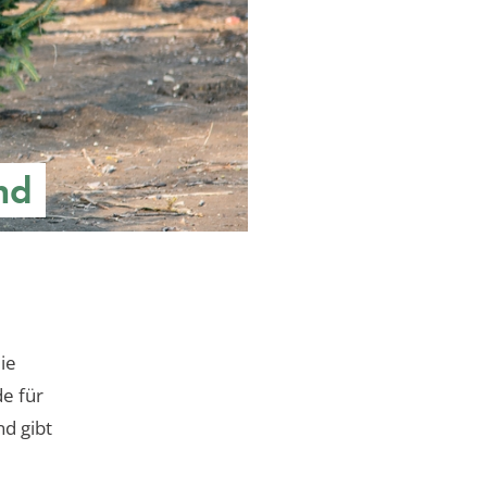
nd
ie
de für
d gibt