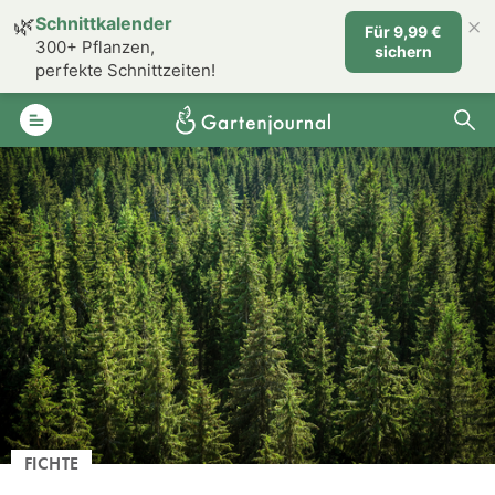
×
🌿
Schnittkalender
Für 9,99 €
300+ Pflanzen,
sichern
perfekte Schnittzeiten!
FICHTE