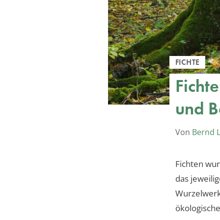
FICHTE
Ficht
und B
Von
Bernd 
Fichten wur
das jeweili
Wurzelwerks
ökologische