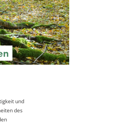
en
tigkeit und
heiten des
den