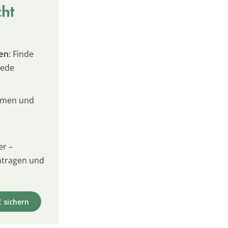
cht
en:
Finde
jede
umen und
er –
intragen und
€ sichern