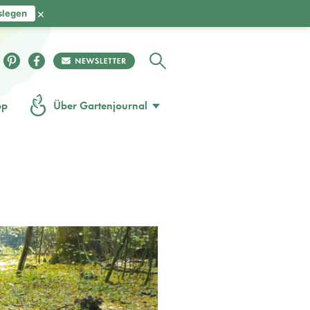
×
slegen
op
Über Gartenjournal