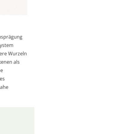
Ausprägung
system
fere Wurzeln
kenen als
ie
des
nahe