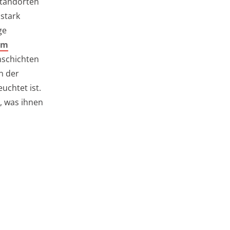
Standorten
stark
ge
em
nschichten
n der
uchtet ist.
, was ihnen