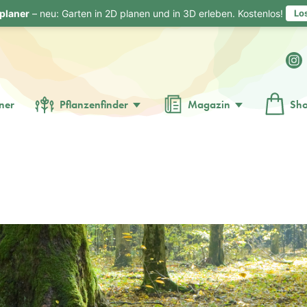
planer
– neu: Garten in 2D planen und in 3D erleben. Kostenlos!
Lo
ner
Pflanzenfinder
Magazin
Sh