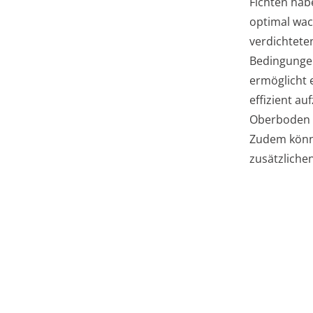
Fichten hab
optimal wac
verdichtete
Bedingungen
ermöglicht 
effizient a
Oberboden n
Zudem könne
zusätzlichen