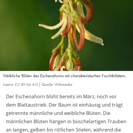
Weibliche Blüten des Eschenahorns mit charakteristischen Fruchtblättern.
Lizenz: CC BY-SA 4.0 | Quelle: Wikimedia
Der Eschenahorn blüht bereits im März, noch vor
dem Blattaustrieb. Der Baum ist einhäusig und trägt
getrennte männliche und weibliche Blüten. Die
männlichen Blüten hängen in büschelartigen Trauben
an langen, gelben bis rötlichen Stielen, während die