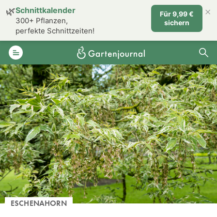
×
🌿
Schnittkalender
Für 9,99 €
300+ Pflanzen,
sichern
perfekte Schnittzeiten!
ESCHENAHORN