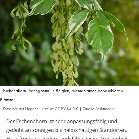
Eschenahorn ‚Variegatum‘ in Belgien, mit markanten panaschierten
Blättern.
Foto: Wouter Hagens | Lizenz: CC BY-SA 3.0 | Quelle: Wikimedia
Der Eschenahorn ist sehr anpassungsfähig und
gedeiht an sonnigen bis halbschattigen Standorten.
Er ist frosthart, widerstandsfähig gegen Trockenheit