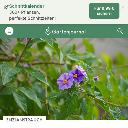
×
🌿
Schnittkalender
Für 9,99 €
300+ Pflanzen,
sichern
perfekte Schnittzeiten!
ENZIANSTRAUCH