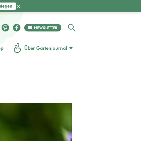
×
slegen
op
Über Gartenjournal