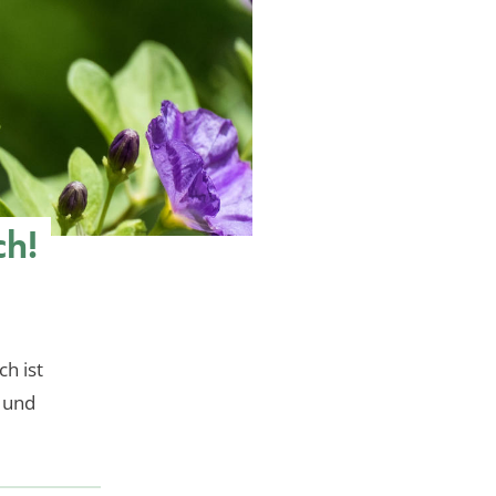
ch!
h ist
g und