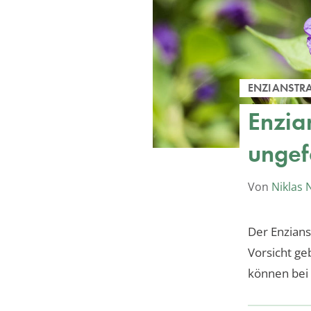
ENZIANSTR
Enzia
ungefä
Von
Niklas
Der Enzians
Vorsicht ge
können bei