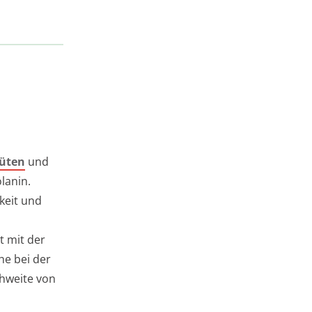
üten
und
lanin.
keit und
t mit der
he bei der
chweite von