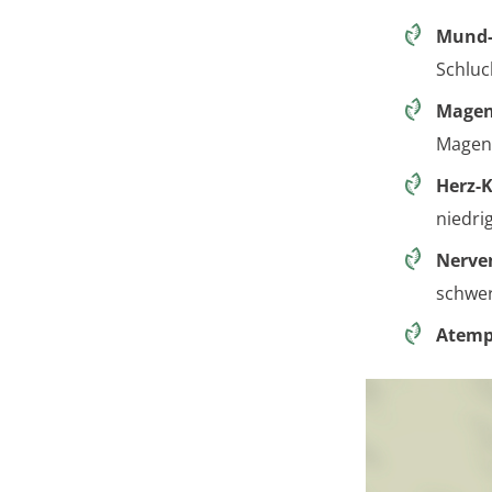
Mund-
Schluc
Magen
Magens
Herz-K
niedri
Nerve
schwe
Atemp