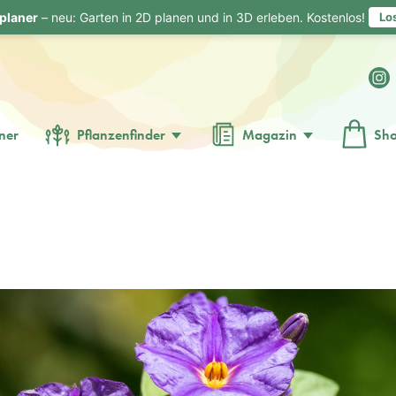
planer
– neu: Garten in 2D planen und in 3D erleben. Kostenlos!
Lo
ner
Pflanzenfinder
Magazin
Sh