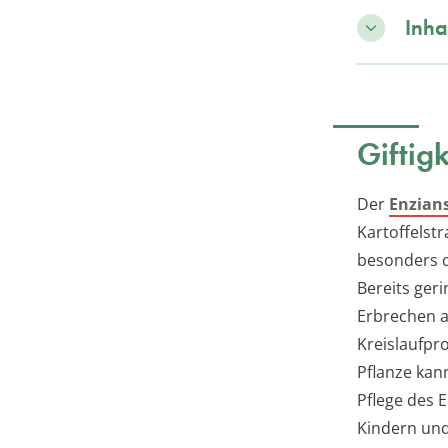
Inha
Giftig
Der
Enzian
Kartoffelstr
besonders d
Bereits ger
Erbrechen a
Kreislaufpr
Pflanze kan
Pflege des 
Kindern und