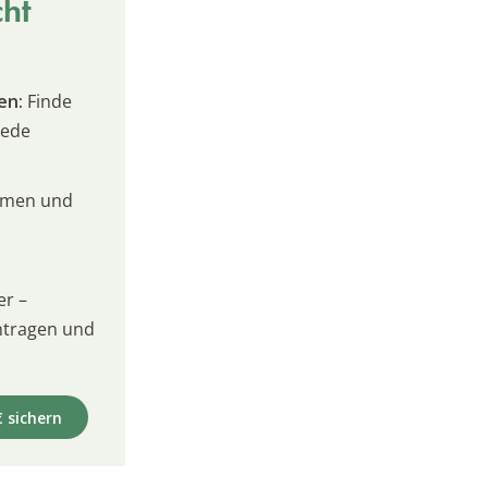
cht
en:
Finde
jede
umen und
er –
intragen und
€ sichern