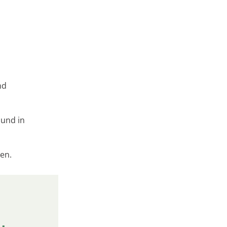
nd
und in
en.