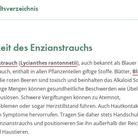
ltsverzeichnis
keit des Enzianstrauchs
strauch
(
Lycianthes rantonnetii
), auch bekannt als Blauer
auch, enthält in allen Pflanzenteilen giftige Stoffe. Blätter,
Bl
ie roten Beeren sind toxisch und beinhalten das Alkaloid So
inge Mengen können gesundheitliche Beschwerden wie Übel
uslösen. Schwere Vergiftungen können zu Atemnot,
oblemen oder sogar Herzstillstand führen. Auch Hautkontak
n Symptome hervorrufen. Tragen Sie daher stets Handschu
Enzianstrauchs und positionieren Sie ihn außerhalb der Rei
 Haustieren.