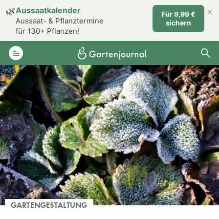
×
🌿
Aussaatkalender
Für 9,99 €
Aussaat- & Pflanztermine
sichern
für 130+ Pflanzen!
GARTENGESTALTUNG