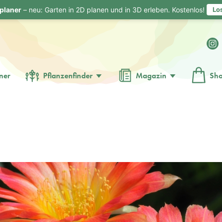
planer
– neu: Garten in 2D planen und in 3D erleben. Kostenlos!
Lo
ner
Pflanzenfinder
Magazin
Sh