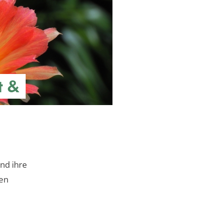
t &
nd ihre
den