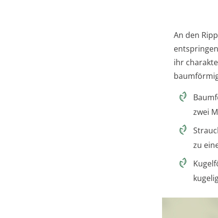
An den Ripp
entspringen
ihr charakt
baumförmig,
Baumfö
zwei M
Strauc
zu ein
Kugelf
kugeli