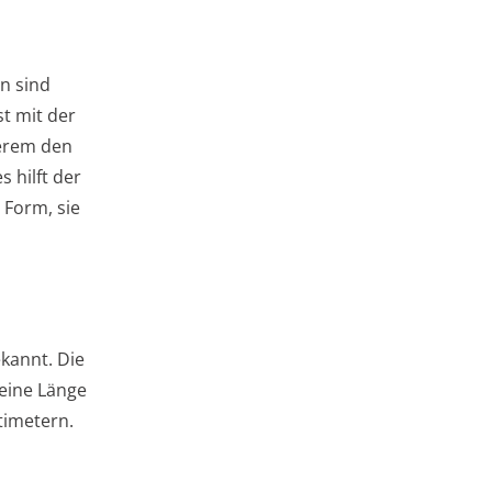
n sind
t mit der
derem den
 hilft der
 Form, sie
kannt. Die
 eine Länge
timetern.