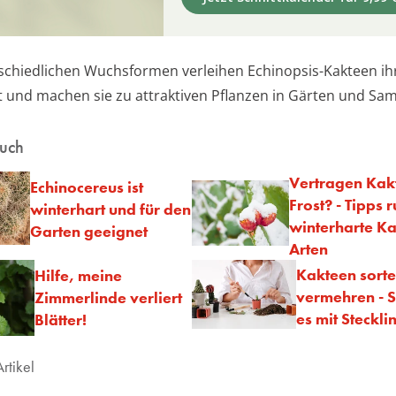
schiedlichen Wuchsformen verleihen Echinopsis-Kakteen ih
eit und machen sie zu attraktiven Pflanzen in Gärten und S
auch
Vertragen Kak
Echinocereus ist
Frost? - Tipps
winterhart und für den
winterharte Ka
Garten geeignet
Arten
Kakteen sorte
Hilfe, meine
vermehren - S
Zimmerlinde verliert
es mit Steckli
Blätter!
rtikel