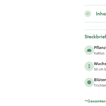
Inha
Steckbrie
Pflan
Kaktus
Wuch
50 cm b
Blüte
Trichte
Gesamten 