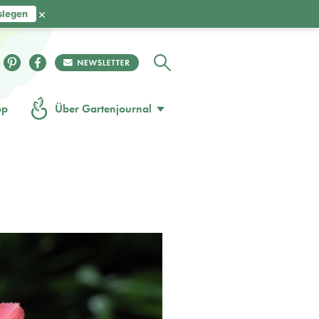
×
slegen
op
Über Gartenjournal