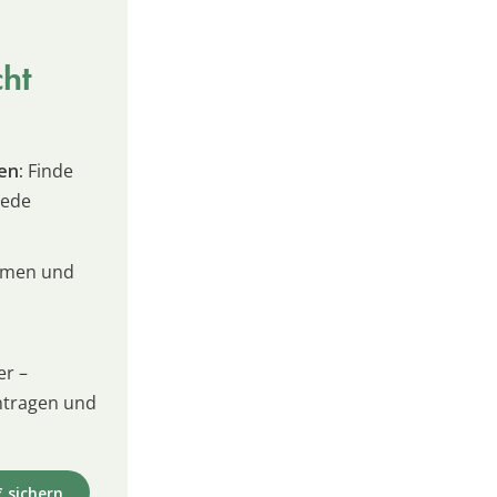
cht
en:
Finde
jede
umen und
er –
intragen und
€ sichern