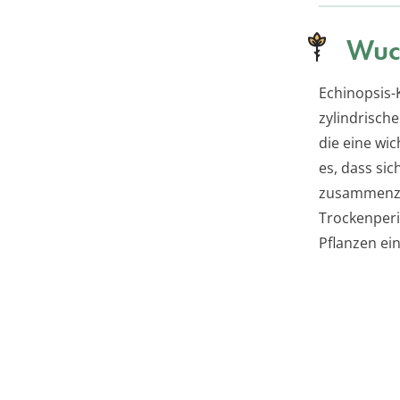
Wuc
Echinopsis-
zylindrisch
die eine wi
es, dass si
zusammenzi
Trockenperi
Pflanzen ei