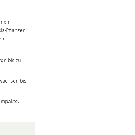
rnen
is-Pflanzen
en
on bis zu
 wachsen bis
kompakte,