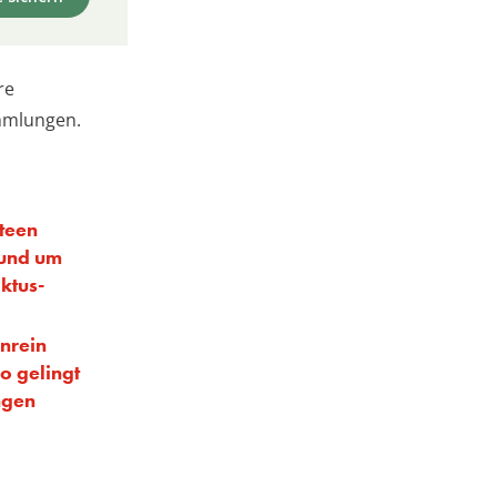
re
ammlungen.
teen
 rund um
ktus-
nrein
o gelingt
ngen