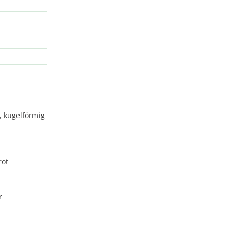
, kugelförmig
rot
r