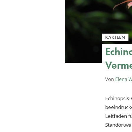
KAKTEEN
Echin
Verm
Von
Elena 
Echinopsis
beeindrucke
Leitfaden f
Standortwah