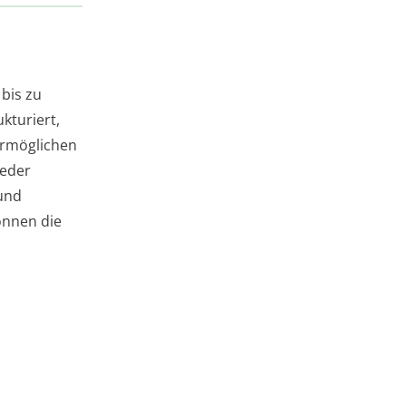
bis zu
kturiert,
ermöglichen
ieder
und
önnen die