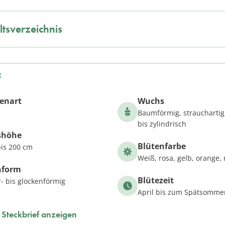
ltsverzeichnis
f
zenart
Wuchs
Baumförmig, strauchartig
bis zylindrisch
shöhe
Blütenfarbe
is 200 cm
Weiß, rosa, gelb, orange, 
nform
Blütezeit
r- bis glockenförmig
April bis zum Spätsomme
Steckbrief anzeigen