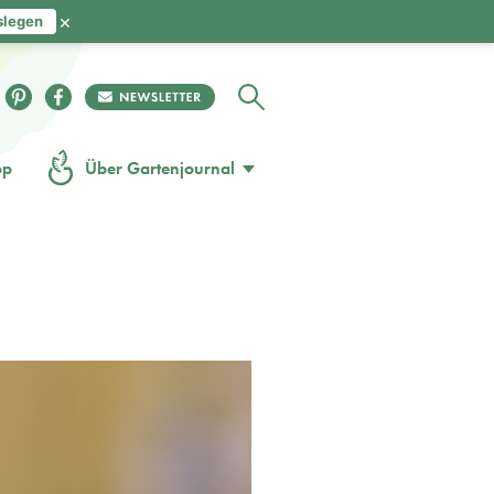
×
slegen
op
Über Gartenjournal