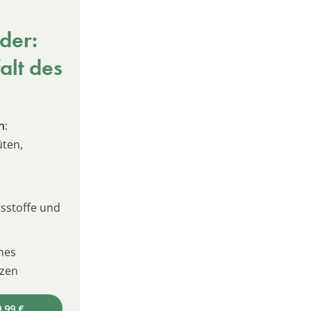
der:
alt des
n:
üten,
sstoffe und
nes
izen
,99 €