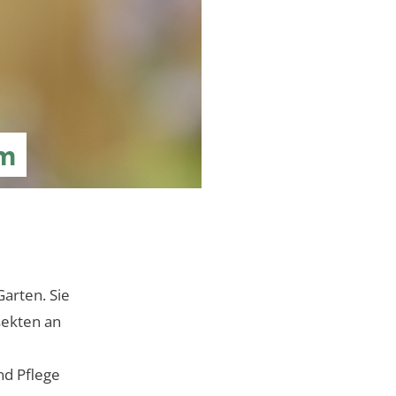
um
Garten. Sie
sekten an
nd Pflege