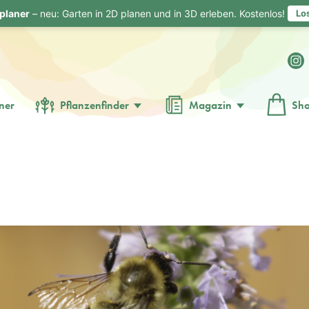
planer
– neu: Garten in 2D planen und in 3D erleben. Kostenlos!
Lo
ner
Pflanzenfinder
Magazin
Sh