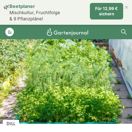
×
🌿
Beetplaner
Für 12,99 €
Mischkultur, Fruchtfolge
sichern
& 9 Pflanzpläne!
DILL