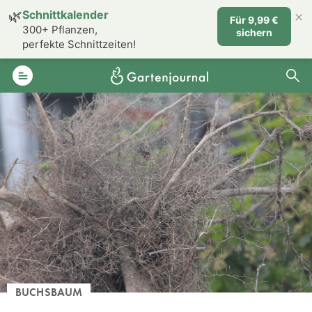
×
🌿
Schnittkalender
Für 9,99 €
300+ Pflanzen,
sichern
perfekte Schnittzeiten!
BUCHSBAUM