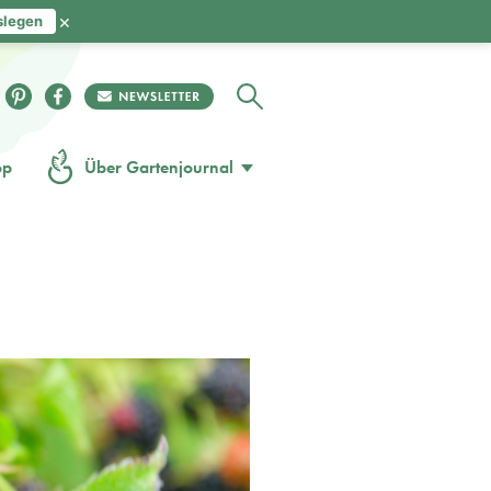
×
slegen
op
Über Gartenjournal