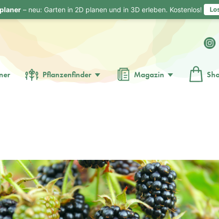
planer
– neu: Garten in 2D planen und in 3D erleben. Kostenlos!
Lo
ner
Pflanzenfinder
Magazin
Sh