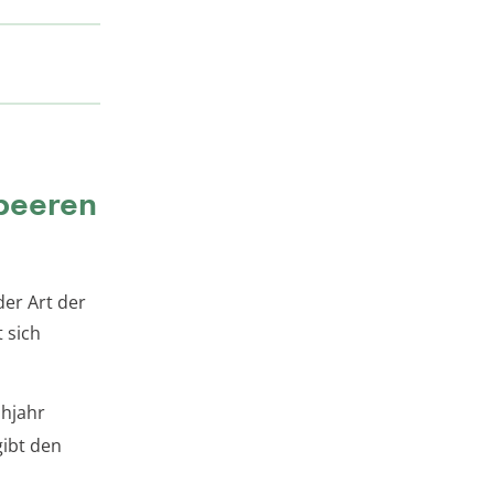
mbeeren
er Art der
 sich
hjahr
gibt den