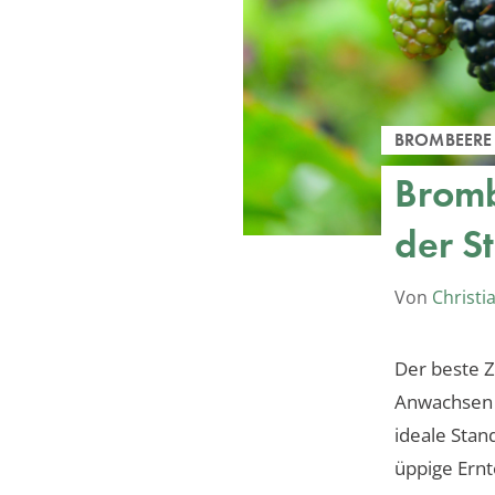
BROMBEERE
Bromb
der S
Von
Christi
Der beste 
Anwachsen u
ideale Stan
üppige Ernt