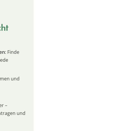
cht
en:
Finde
jede
umen und
er –
intragen und