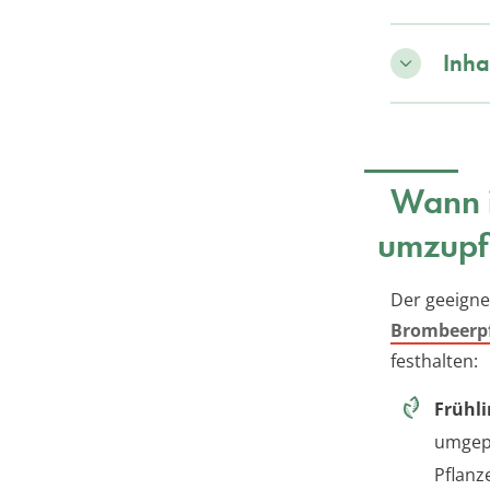
Inha
Wann i
umzupf
Der geeign
Brombeerp
festhalten:
Frühli
umgepf
Pflanz