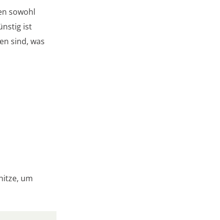
en sowohl
nstig ist
en sind, was
itze, um