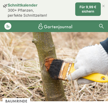
×
🌿
Schnittkalender
Für 9,99 €
300+ Pflanzen,
sichern
perfekte Schnittzeiten!
BAUMRINDE