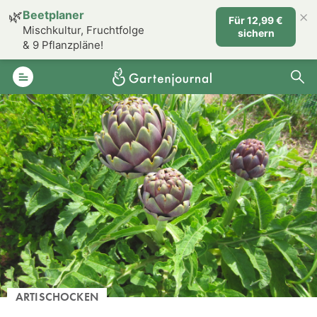
×
🌿
Beetplaner
Für 12,99 €
Mischkultur, Fruchtfolge
sichern
& 9 Pflanzpläne!
ARTISCHOCKEN