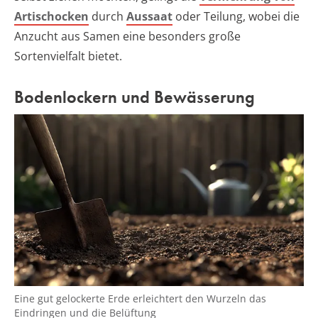
Artischocken
durch
Aussaat
oder Teilung, wobei die
Anzucht aus Samen eine besonders große
Sortenvielfalt bietet.
Bodenlockern und Bewässerung
Eine gut gelockerte Erde erleichtert den Wurzeln das
Eindringen und die Belüftung