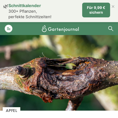
×
🌿
Schnittkalender
Für 9,99 €
300+ Pflanzen,
sichern
perfekte Schnittzeiten!
APFEL