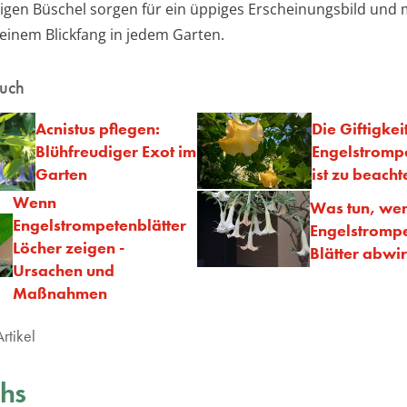
igen Büschel sorgen für ein üppiges Erscheinungsbild und
 einem Blickfang in jedem Garten.
auch
Acnistus pflegen:
Die Giftigkei
Blühfreudiger Exot im
Engelstrompe
Garten
ist zu beacht
Wenn
Was tun, we
Engelstrompetenblätter
Engelstrompe
Löcher zeigen -
Blätter abwir
Ursachen und
Maßnahmen
rtikel
hs