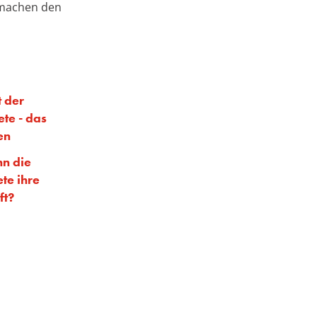
 machen den
t der
te - das
en
nn die
te ihre
ft?