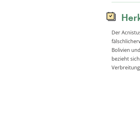
Herk
Der Acnistu
fälschliche
Bolivien un
bezieht sich
Verbreitung