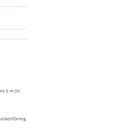
bis 6 m (in
glockenförmig