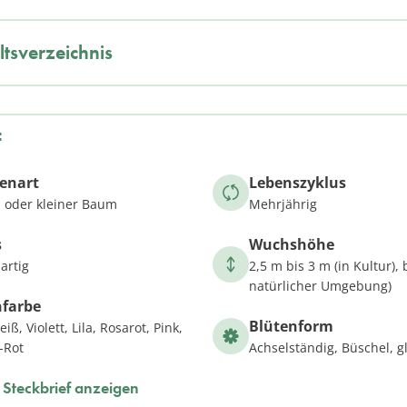
ltsverzeichnis
f
zenart
Lebenszyklus
 oder kleiner Baum
Mehrjährig
s
Wuchshöhe
artig
2,5 m bis 3 m (in Kultur), 
natürlicher Umgebung)
nfarbe
Blütenform
iß, Violett, Lila, Rosarot, Pink,
-Rot
Achselständig, Büschel, 
Steckbrief anzeigen