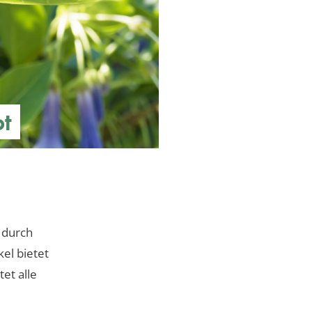
ot
t durch
el bietet
et alle