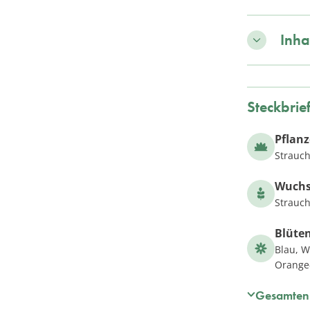
Inha
Steckbrie
Pflan
Strauch
Wuch
Strauch
Blüte
Blau, We
Orange
Gesamten 