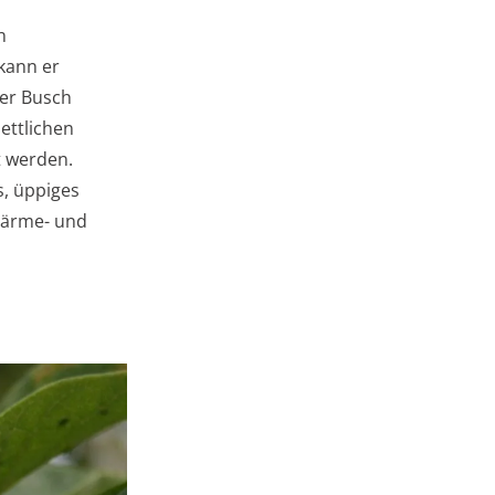
n
 kann er
ner Busch
ettlichen
t werden.
s, üppiges
 Wärme- und