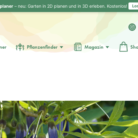
planer
– neu: Garten in 2D planen und in 3D erleben. Kostenlos!
Lo
ner
Pflanzenfinder
Magazin
Sh