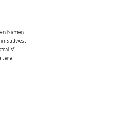
inen Namen
 in Südwest-
tralis“
eitere