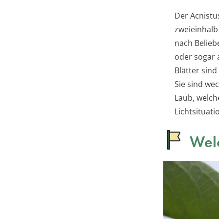
Der Acnistu
zweieinhalb
nach Belieb
oder sogar 
Blätter sin
Sie sind we
Laub, welche
Lichtsituati
Welc