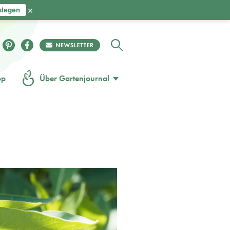
×
slegen
op
Über Gartenjournal