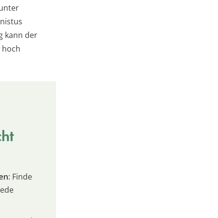
unter
nistus
g kann der
r hoch
cht
en:
Finde
jede