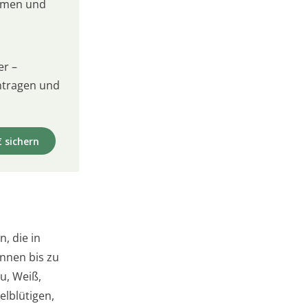
umen und
er –
intragen und
€ sichern
, die in
nnen bis zu
u, Weiß,
elblütigen,