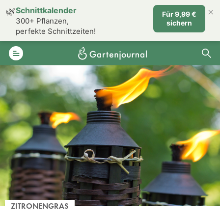
×
🌿
Schnittkalender
Für 9,99 €
300+ Pflanzen,
sichern
perfekte Schnittzeiten!
ZITRONENGRAS