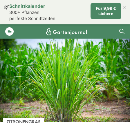
×
🌿
Schnittkalender
Für 9,99 €
300+ Pflanzen,
sichern
perfekte Schnittzeiten!
ZITRONENGRAS