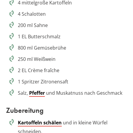
4 mittelgroße Kartoffeln
4 Schalotten
200 ml Sahne
1 EL Butterschmalz
800 ml Gemüsebrühe
250 ml Weißwein
2 EL Crème fraîche
1 Spritzer Zitronensaft
Salz,
Pfeffer
und Muskatnuss nach Geschmack
Zubereitung
Kartoffeln schälen
und in kleine Würfel
schneiden.