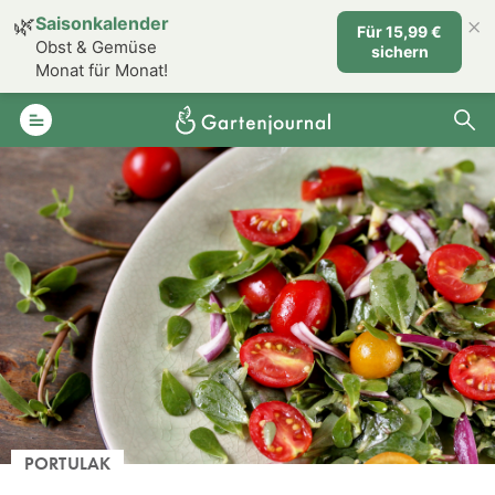
×
🌿
Saisonkalender
Für 15,99 €
Obst & Gemüse
sichern
Monat für Monat!
PORTULAK