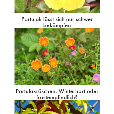
Portulak lässt sich nur schwer
bekämpfen
Portulakröschen: Winterhart oder
frostempfindlich?