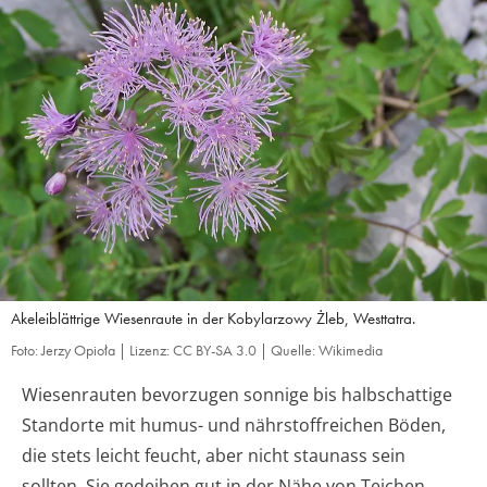
Akeleiblättrige Wiesenraute in der Kobylarzowy Żleb, Westtatra.
Foto: Jerzy Opioła | Lizenz: CC BY-SA 3.0 | Quelle: Wikimedia
Wiesenrauten bevorzugen sonnige bis halbschattige
Standorte mit humus- und nährstoffreichen Böden,
die stets leicht feucht, aber nicht staunass sein
sollten. Sie gedeihen gut in der Nähe von Teichen