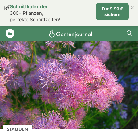
×
🌿
Schnittkalender
Für 9,99 €
300+ Pflanzen,
sichern
perfekte Schnittzeiten!
STAUDEN