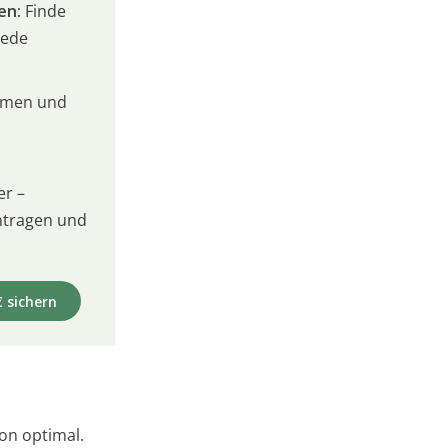
en:
Finde
jede
umen und
er –
intragen und
€ sichern
on optimal.