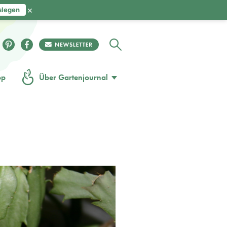
×
slegen
op
Über Gartenjournal