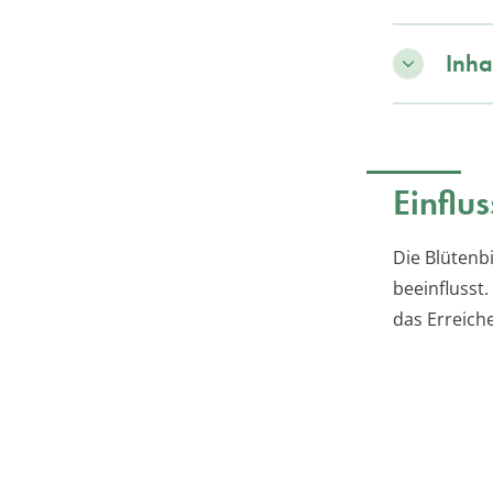
Inha
Einflu
Die Blütenb
beeinflusst
das Erreich