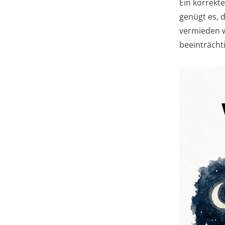
Ein korrekt
genügt es, d
vermieden w
beeinträcht