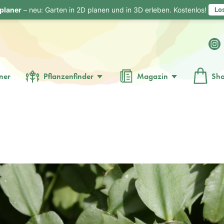
planer
– neu: Garten in 2D planen und in 3D erleben. Kostenlos!
Lo
ner
Pflanzenfinder
Magazin
Sh