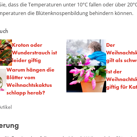
ie, dass die Temperaturen unter 10°C fallen oder über 20°C
mperaturen die Blütenknospenbildung behindern können.
auch
Kroton oder
Der
Wunderstrauch ist
Weihnachts
leider giftig
gilt als schw
Warum hängen die
Ist der
Blätter vom
Weihnachts
Weihnachtskaktus
giftig für Ka
schlapp herab?
rtikel
erung