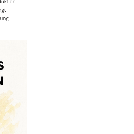
duktion
ngt
dung