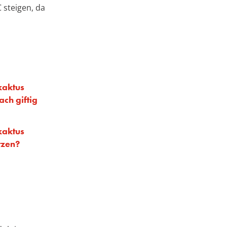
 steigen, da
kaktus
ach giftig
kaktus
tzen?