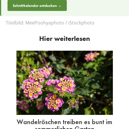
Schnittkalender entdecken →
Titelbild:
MeePoohyaphoto / iStockphoto
Hier weiterlesen
Wandelröschen treiben es bunt im
sommerlichen Garten