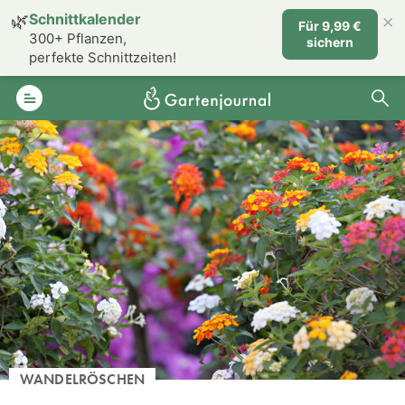
×
🌿
Schnittkalender
Für 9,99 €
300+ Pflanzen,
sichern
perfekte Schnittzeiten!
WANDELRÖSCHEN