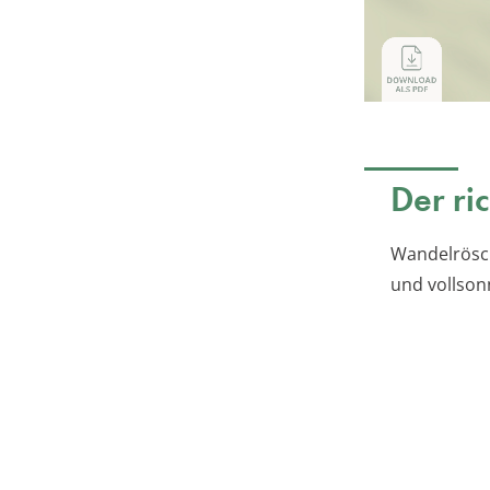
Der ri
Wandelrösc
und vollsonn