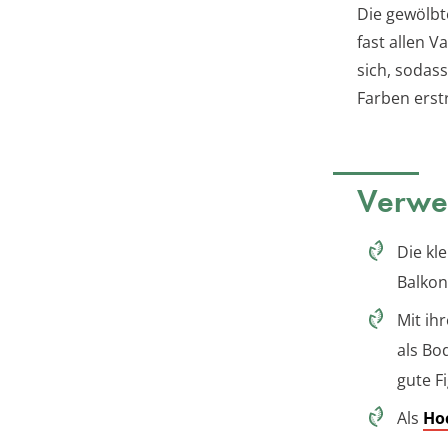
Die gewölbt
fast allen 
sich, sodas
Farben erst
Verwe
Die kl
Balkon
Mit ih
als Bo
gute Fi
Als
Ho