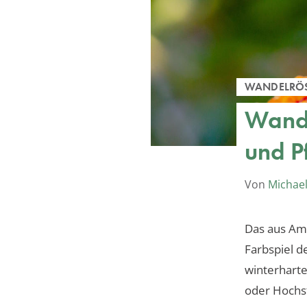
WANDELRÖ
Wande
und P
Von
Michael
Das aus Am
Farbspiel d
winterharte
oder Hochst