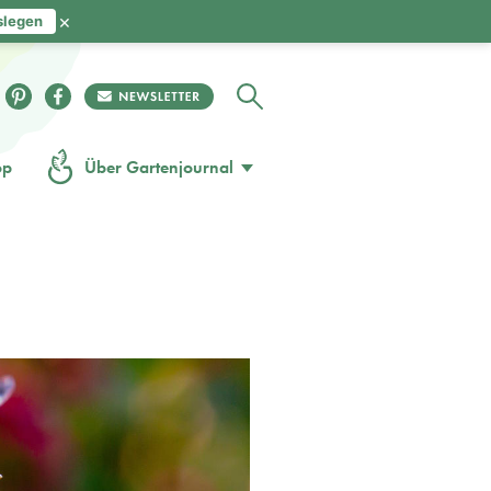
×
slegen
op
Über Gartenjournal