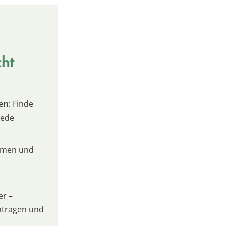
cht
en:
Finde
jede
umen und
er –
intragen und