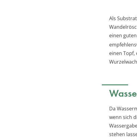
Als Substra
Wandelrösch
einen guten
empfehlens
einen Topf, 
Wurzelwach
Wasse
Da Wasserma
wenn sich d
Wassergaben
stehen lass