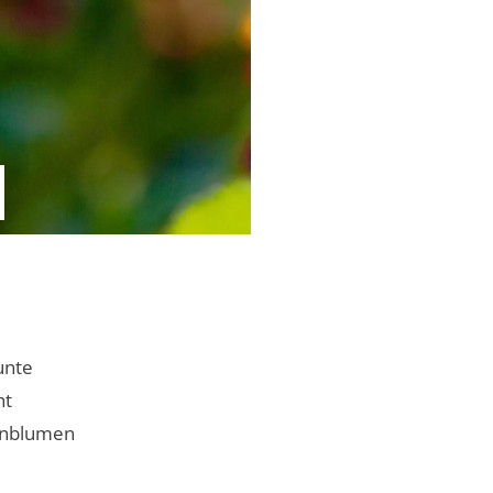
unte
ht
konblumen