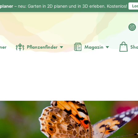
planer
– neu: Garten in 2D planen und in 3D erleben. Kostenlos!
Lo
ner
Pflanzenfinder
Magazin
Sh