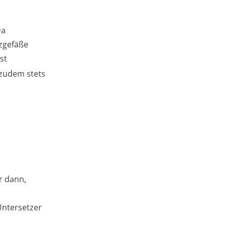
Da
zgefäße
st
 zudem stets
r dann,
Untersetzer