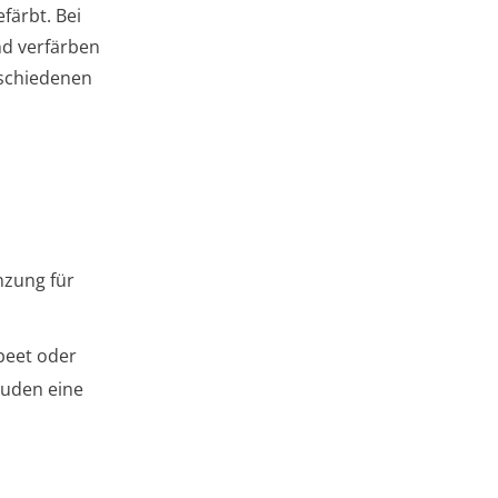
färbt. Bei
nd verfärben
rschiedenen
nzung für
beet oder
auden eine