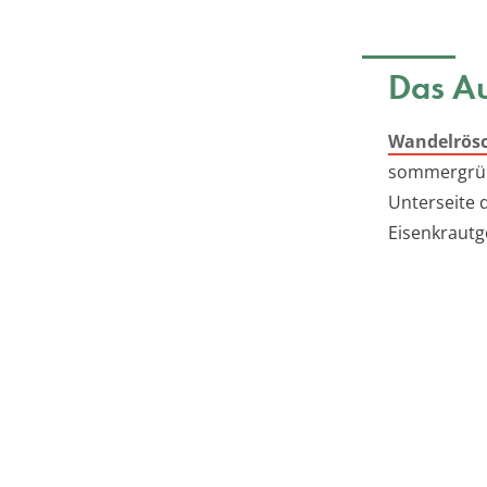
Das A
Wandelrös
sommergrüne
Unterseite 
Eisenkrautg