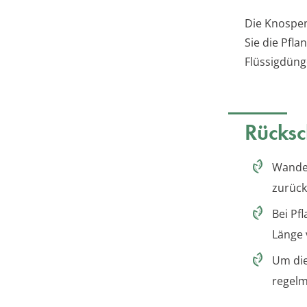
Die Knospen
Sie die Pfl
Flüssigdüng
Rücksc
Wandel
zurück
Bei Pf
Länge 
Um die
regelm