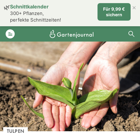
×
🌿
Schnittkalender
Für 9,99 €
300+ Pflanzen,
sichern
perfekte Schnittzeiten!
TULPEN