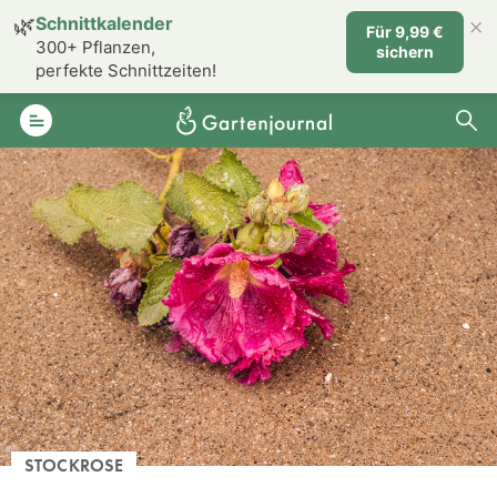
×
🌿
Schnittkalender
Für 9,99 €
300+ Pflanzen,
sichern
perfekte Schnittzeiten!
STOCKROSE