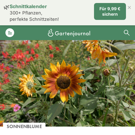
×
🌿
Schnittkalender
Für 9,99 €
300+ Pflanzen,
sichern
perfekte Schnittzeiten!
SONNENBLUME