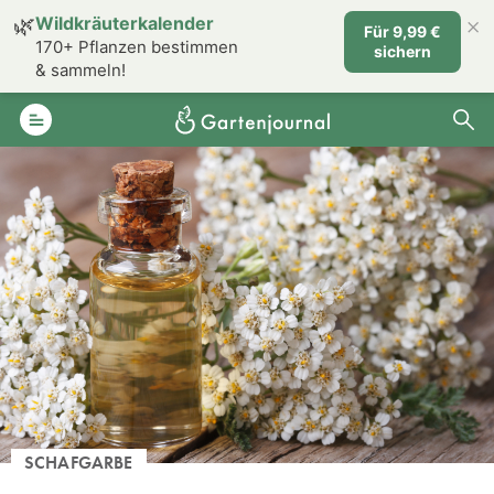
×
🌿
Wildkräuterkalender
Für 9,99 €
170+ Pflanzen bestimmen
sichern
& sammeln!
SCHAFGARBE