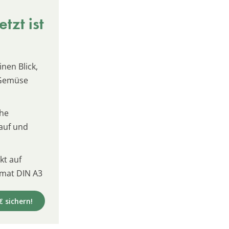
tzt ist
inen Blick,
 Gemüse
che
kauf und
t auf
mat DIN A3
€ sichern!