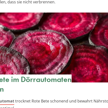
len, dass sie nicht verbrennen.
ete im Dörrautomaten
en
automat
trocknet Rote Bete schonend und bewahrt Nährsto