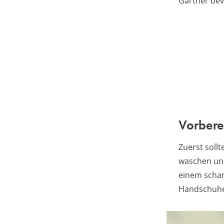
Gärtner be
Vorbere
Zuerst soll
waschen u
einem schar
Handschuhe,