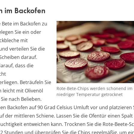
n im Backofen
 Bete im Backofen zu
elegen Sie ein oder
ckbleche mit
nd verteilen Sie die
Scheiben darauf.
arauf, dass die
cht
rliegen. Beträufeln Sie
Rote-Bete-Chips werden schonend im 
 leicht mit Olivenöl
niedriger Temperatur getrocknet
Sie nach Belieben.
den Backofen auf 90 Grad Celsius Umluft vor und platzieren 
f der mittleren Schiene. Lassen Sie die Ofentür einen Spalt 
euchtigkeit entweichen kann. Trocknen Sie die Rote-Beete-S
s 2 Stunden und überprüfen Sie die Chips regelmäßig, um ei