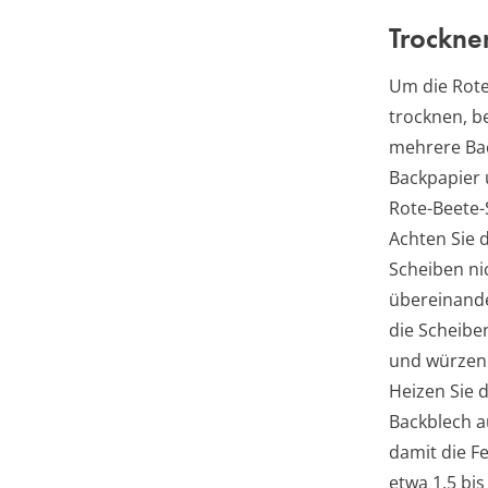
Trockne
Um die Rote
trocknen, b
mehrere Ba
Backpapier u
Rote-Beete-
Achten Sie d
Scheiben ni
übereinande
die Scheiben
und würzen 
Heizen Sie 
Backblech au
damit die F
etwa 1,5 bi