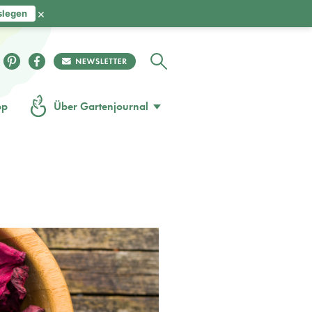
×
slegen
op
Über Gartenjournal