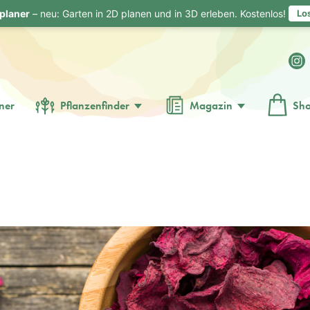
planer
– neu: Garten in 2D planen und in 3D erleben. Kostenlos!
Lo
ner
Pflanzenfinder
Magazin
Sh