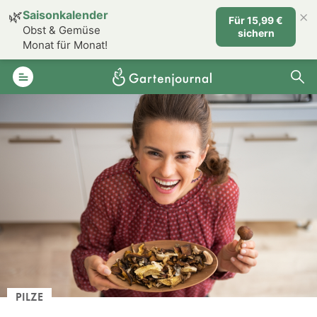
×
🌿
Saisonkalender
Für 15,99 €
Obst & Gemüse
sichern
Monat für Monat!
PILZE