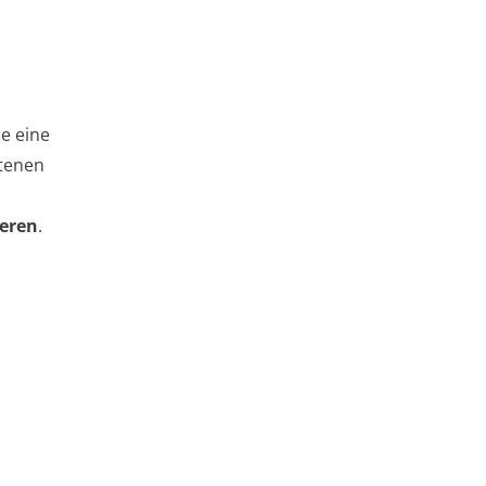
se eine
ltenen
ieren
.