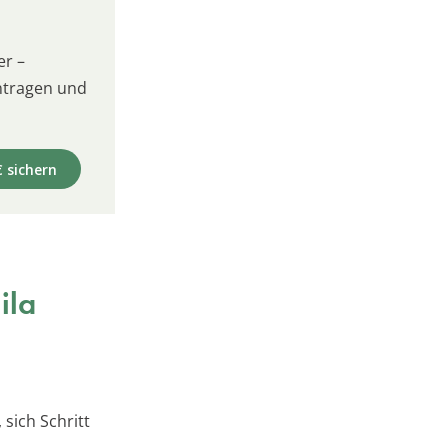
er –
intragen und
€ sichern
ila
 sich Schritt