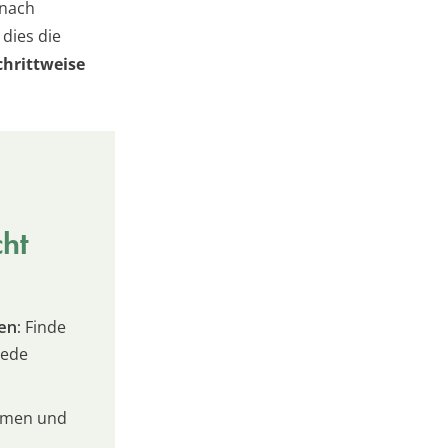
 nach
dies die
chrittweise
cht
en:
Finde
jede
umen und