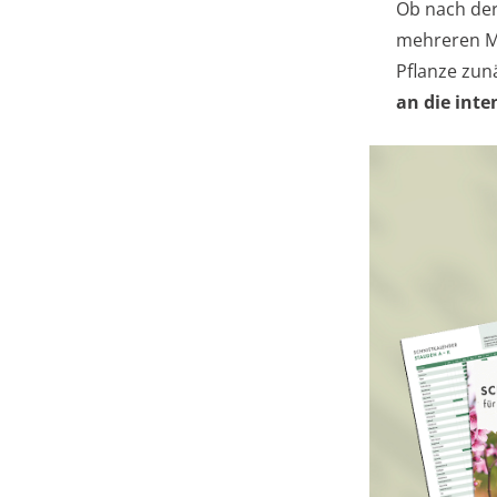
Ob nach de
mehreren Mo
Pflanze zunä
an die int