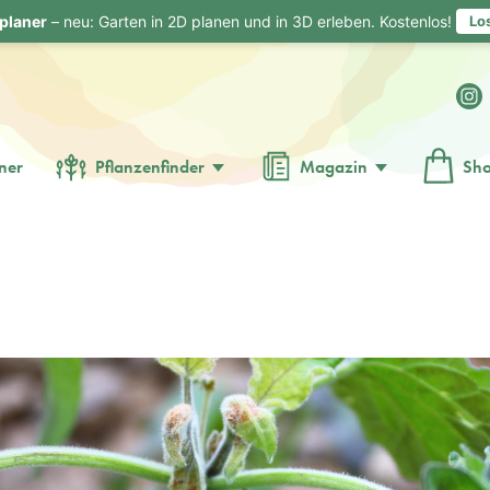
planer
– neu: Garten in 2D planen und in 3D erleben. Kostenlos!
Lo
ner
Pflanzenfinder
Magazin
Sh