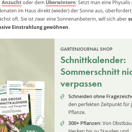
r
Anzucht
oder dem
Überwintern
: Setzt man eine Physalis
naten im Haus direkt (wieder) der Sonne aus, überfordert 
chst oft. Sie ist zwar eine Sonnenanbeterin, will sich aber
s
ensive Einstrahlung gewöhnen
.
GARTENJOURNAL SHOP
Schnittkalender:
Sommerschnitt ni
verpassen
Schneiden ohne Fragezeich
den perfekten Zeitpunkt für 
Pflanze.
300+ Pflanzen:
Von Obstbä
Hecken bis zu Stauden und