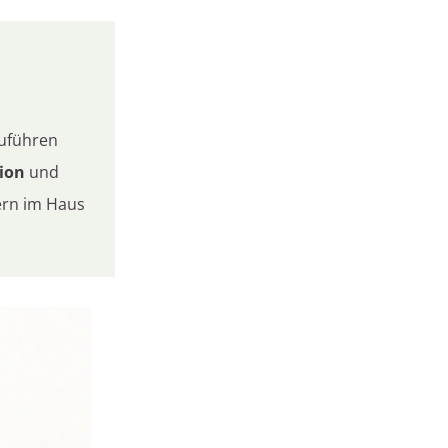
uführen
ion
und
ern im Haus