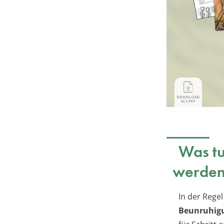
Was tu
werde
In der Regel
Beunruhig