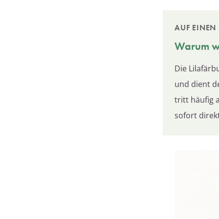
AUF EINEN 
Warum we
Die Lilafärb
und dient de
tritt häufi
sofort dire