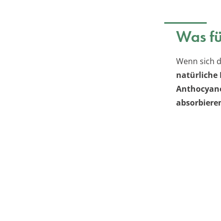
Was fü
Wenn sich di
natürliche
Anthocyan
absorbiere