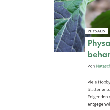
PHYSALIS
Physal
behan
Von
Natasc
Viele Hobbyg
Blätter ent
Folgenden e
entgegenwi