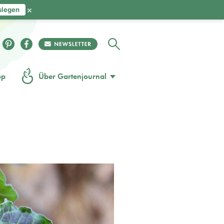
×
slegen
op
Über Gartenjournal