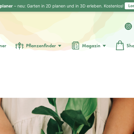
planer
– neu: Garten in 2D planen und in 3D erleben. Kostenlos!
Lo
ner
Pflanzenfinder
Magazin
Sh