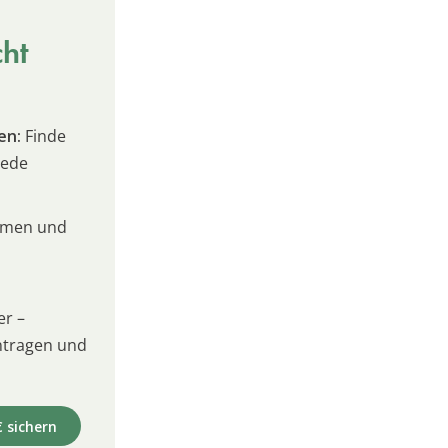
cht
en:
Finde
jede
umen und
er –
intragen und
€ sichern