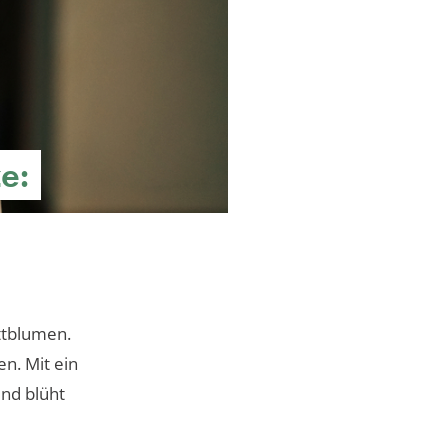
e:
ittblumen.
en. Mit ein
und blüht