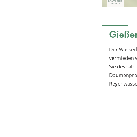
Gieße
Der Wasserb
vermieden w
Sie deshalb
Daumenprobe
Regenwasse