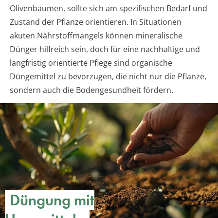
Olivenbäumen, sollte sich am spezifischen Bedarf und
Zustand der Pflanze orientieren. In Situationen
akuten Nährstoffmangels können mineralische
Dünger hilfreich sein, doch für eine nachhaltige und
langfristig orientierte Pflege sind organische
Düngemittel zu bevorzugen, die nicht nur die Pflanze,
sondern auch die Bodengesundheit fördern.
Düngung mit