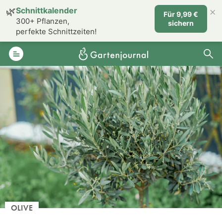
×
🌿
Schnittkalender
Für 9,99 €
300+ Pflanzen,
sichern
perfekte Schnittzeiten!
OLIVE