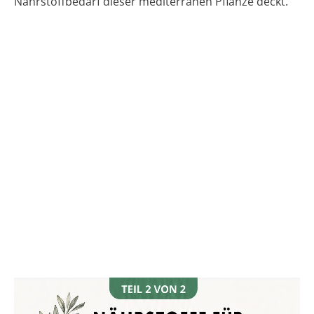
Nährstoffbedarf dieser mediterranen Pflanze deckt.