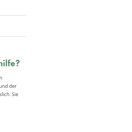
ilfe?
an
und der
lich. Sie