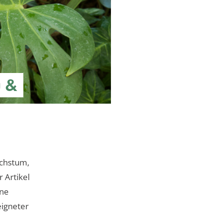
u &
achstum,
r Artikel
ine
eigneter