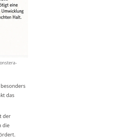
onstera-
, besonders
nkt das
t der
 die
ördert.