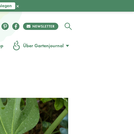
×
slegen
op
Über Gartenjournal