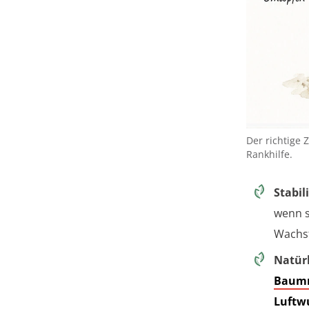
Der richtige 
Rankhilfe.
Stabil
wenn s
Wachst
Natür
Baumr
Luftw