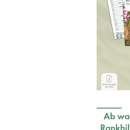
Ab wan
Rankhil