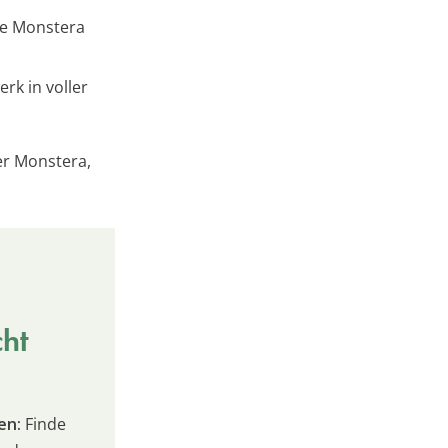
ie Monstera
rk in voller
rer Monstera,
cht
en:
Finde