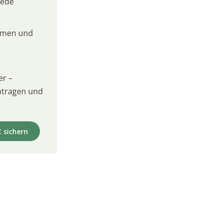
jede
umen und
er –
intragen und
€ sichern