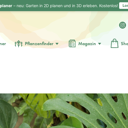
planer
– neu: Garten in 2D planen und in 3D erleben. Kostenlos!
Lo
ner
Pflanzenfinder
Magazin
Sh