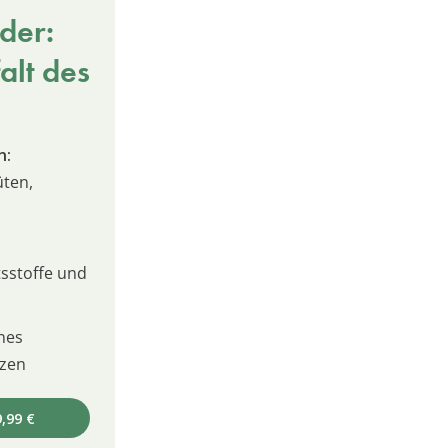
der:
alt des
n:
üten,
sstoffe und
nes
izen
,99 €