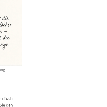
tung
en Tuch,
Sie den