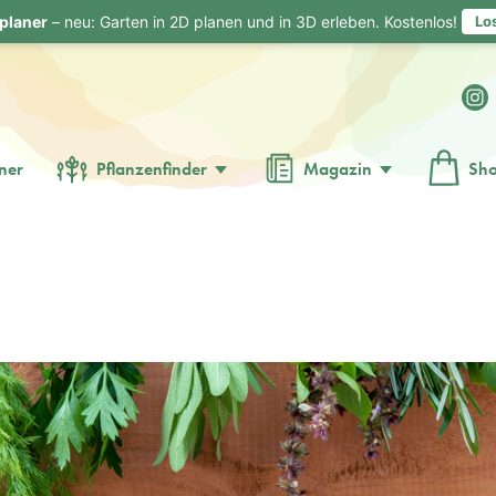
planer
– neu: Garten in 2D planen und in 3D erleben. Kostenlos!
Lo
ner
Pflanzenfinder
Magazin
Sh