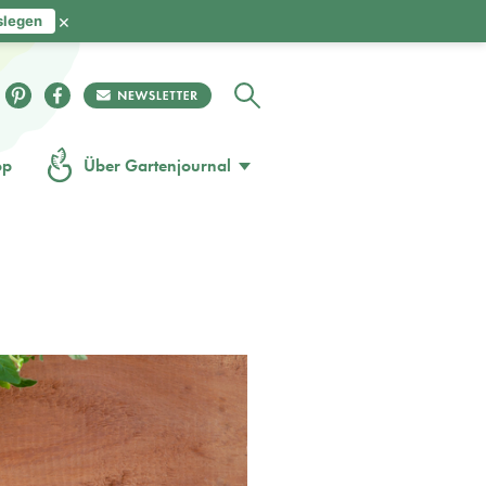
×
slegen
op
Über Gartenjournal