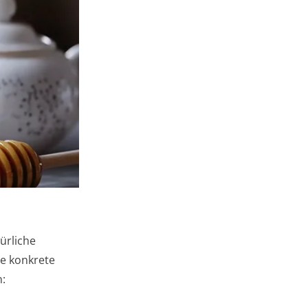
ürliche
ge konkrete
n: