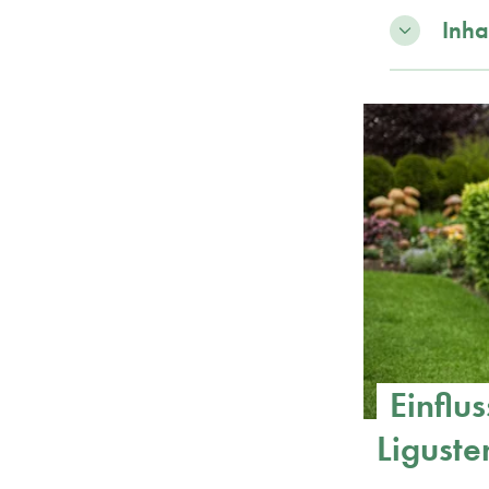
Inha
Einflu
Liguste