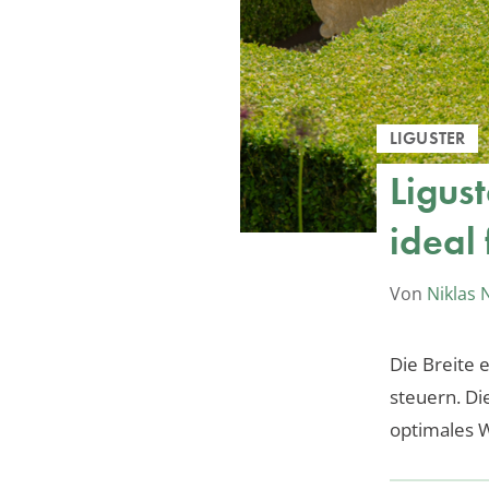
LIGUSTER
Ligust
ideal
Von
Niklas
Die Breite 
steuern. Di
optimales 