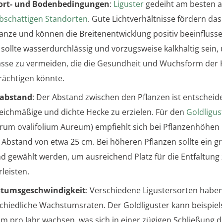
ort- und Bodenbedingungen
:
Liguster
gedeiht am besten 
lbschattigen Standorten
. Gute Lichtverhältnisse fördern d
lanze und können die Breitenentwicklung positiv beeinfluss
sollte wasserdurchlässig und vorzugsweise kalkhaltig sein,
sse zu vermeiden, die die Gesundheit und Wuchsform der
rächtigen könnte.
zabstand
: Der Abstand zwischen den Pflanzen ist entschei
leichmäßige und dichte Hecke zu erzielen. Für den
Goldligus
trum ovalifolium Aureum) empfiehlt sich bei Pflanzenhöhen 
 Abstand von etwa 25 cm. Bei höheren Pflanzen sollte ein g
d gewählt werden, um ausreichend Platz für die Entfaltung
leisten.
tumsgeschwindigkeit
: Verschiedene Ligustersorten habe
chiedliche Wachstumsraten. Der Goldliguster kann beispiel
cm pro Jahr wachsen, was sich in einer zügigen Schließung 