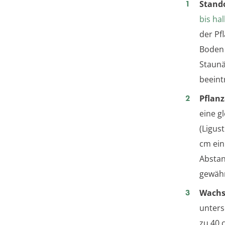
Stand
bis ha
der Pf
Boden 
Staunä
beeint
Pflan
eine g
(Ligus
cm ein
Abstan
gewähr
Wachs
unters
zu 40 