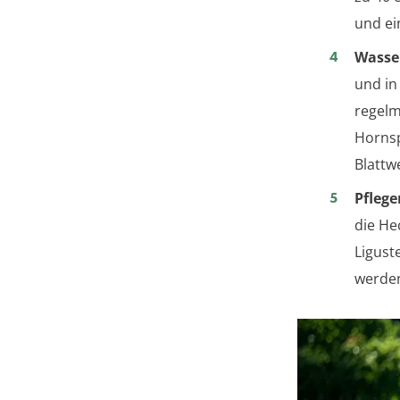
und ei
Wasse
und in
regelm
Hornsp
Blattw
Pfleg
die He
Ligust
werde