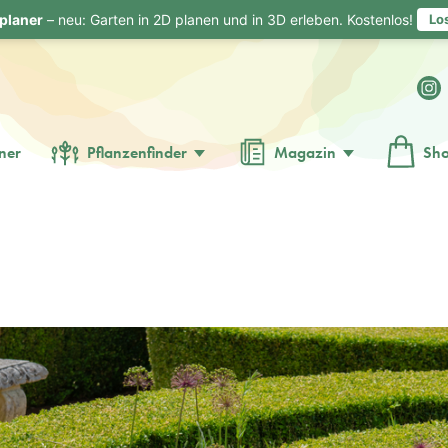
planer
– neu: Garten in 2D planen und in 3D erleben. Kostenlos!
Lo
ner
Pflanzenfinder
Magazin
Sh