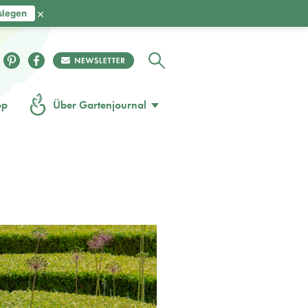
×
slegen
op
Über Gartenjournal