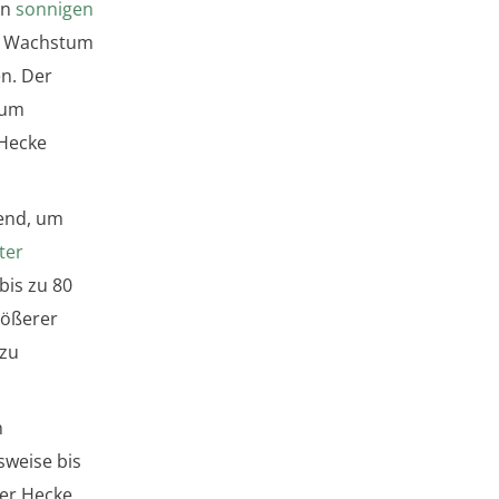
an
sonnigen
as Wachstum
en. Der
 um
 Hecke
dend, um
ter
bis zu 80
rößerer
 zu
n
sweise bis
der Hecke