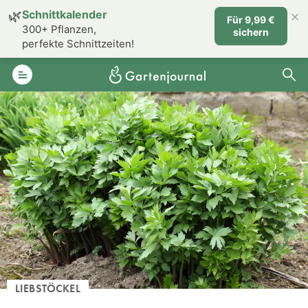
×
🌿
Schnittkalender
Für 9,99 €
300+ Pflanzen,
sichern
perfekte Schnittzeiten!
LIEBSTÖCKEL