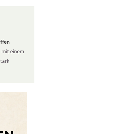
affen
t mit einem
stark