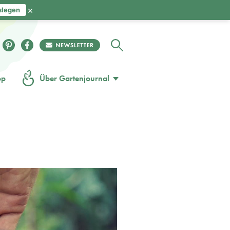
×
slegen
op
Über Gartenjournal