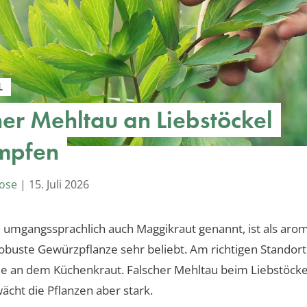
L
her Mehltau an Liebstöckel
mpfen
oose
|
15. Juli 2026
, umgangssprachlich auch Maggikraut genannt, ist als arom
obuste Gewürzpflanze sehr beliebt. Am richtigen Standort
e an dem Küchenkraut. Falscher Mehltau beim Liebstöckel
wächt die Pflanzen aber stark.