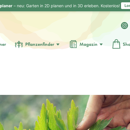
planer
– neu: Garten in 2D planen und in 3D erleben. Kostenlos!
Lo
ner
Pflanzenfinder
Magazin
Sh