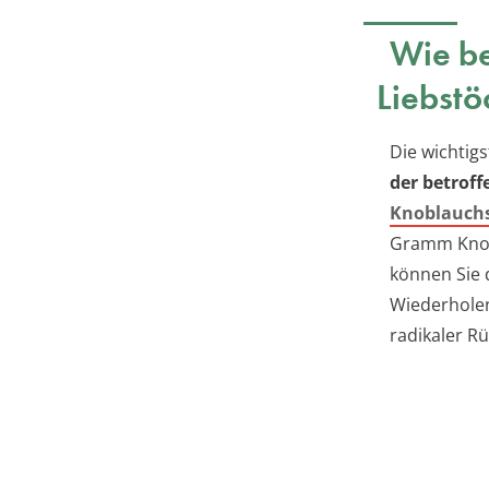
Wie be
Liebstö
Die wichtig
der betroff
Knoblauch
Gramm Knob
können Sie 
Wiederholen
radikaler R