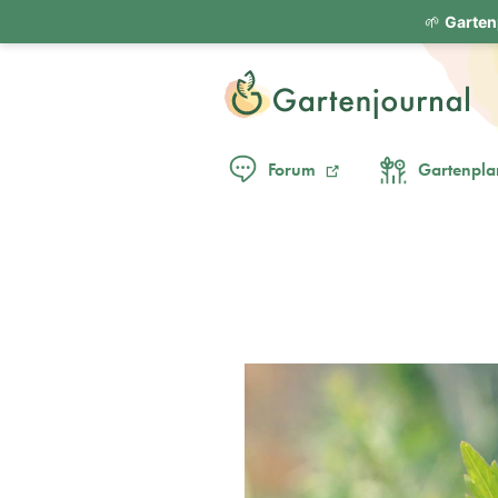
🌱
Garten
Forum
Gartenpla