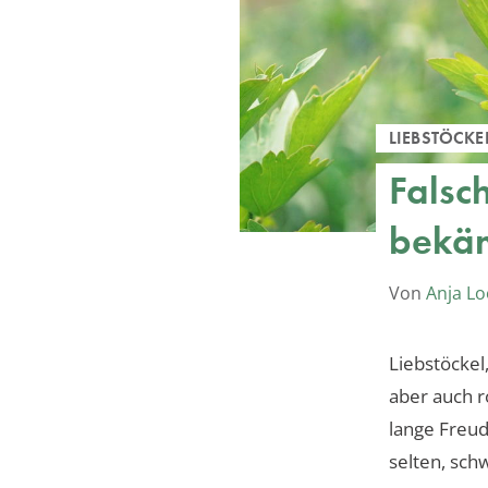
LIEBSTÖCKE
Falsc
bekä
Von
Anja L
Liebstöckel
aber auch r
lange Freud
selten, sch