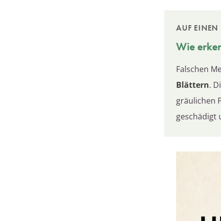
AUF EINEN 
Wie erken
Falschen Me
Blättern
. D
gräulichen 
geschädigt u