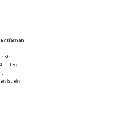
s
Entfernen
ie 50
Stunden
n.
en ist ein