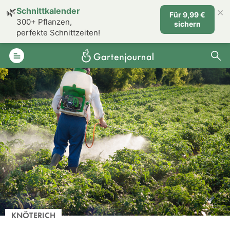
×
🌿
Schnittkalender
Für 9,99 €
300+ Pflanzen,
sichern
perfekte Schnittzeiten!
KNÖTERICH