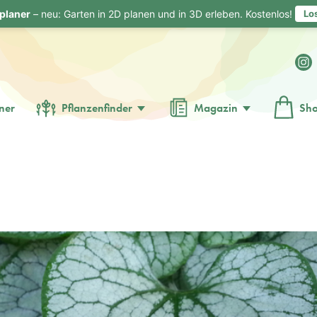
planer
– neu: Garten in 2D planen und in 3D erleben. Kostenlos!
Lo
ner
Pflanzenfinder
Magazin
Sh