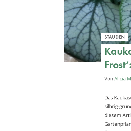
STAUDEN
Kauka
Frost‘
Von
Alicia 
Das Kaukasu
silbrig-grü
diesem Arti
Gartenpflan