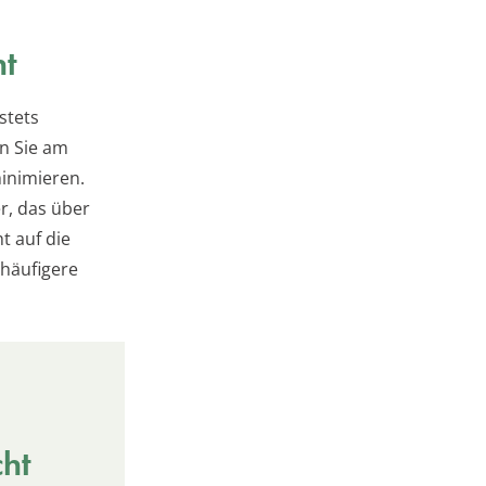
ht
stets
en Sie am
inimieren.
r, das über
t auf die
 häufigere
cht