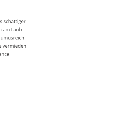
is schattiger
en am Laub
 humusreich
sse vermieden
ance