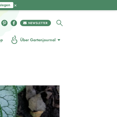
×
slegen
op
Über Gartenjournal