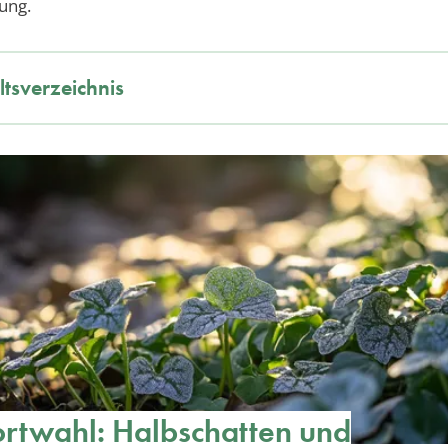
ung.
ltsverzeichnis
rtwahl: Halbschatten und