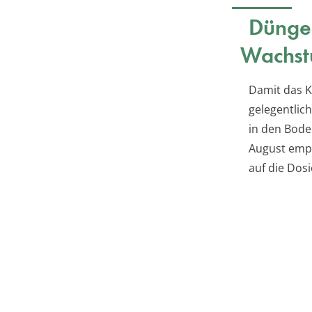
Düngen
Wachs
Damit das K
gelegentlic
in den Bode
August empf
auf die Dos