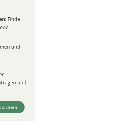
en:
Finde
jede
umen und
er –
intragen und
€ sichern