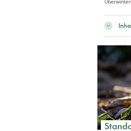
Überwinter
Inha
Stando