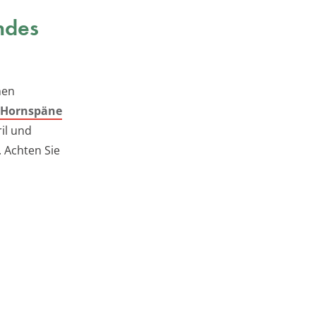
ndes
hen
Hornspäne
il und
. Achten Sie