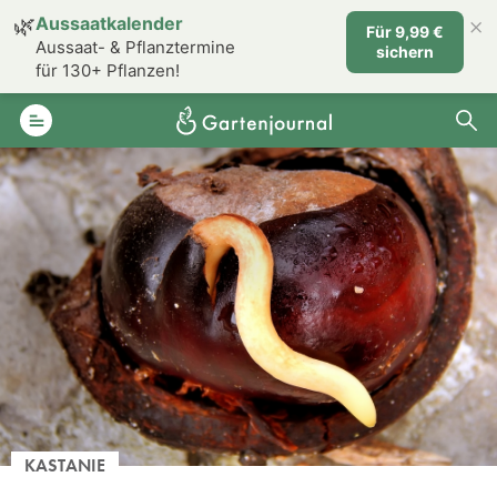
×
🌿
Aussaatkalender
Für 9,99 €
Aussaat- & Pflanztermine
sichern
für 130+ Pflanzen!
KASTANIE