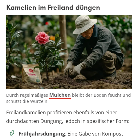
Kamelien im Freiland düngen
Mulchen
Durch regelmäßiges
bleibt der Boden feucht und
schützt die Wurzeln
Freilandkamelien profitieren ebenfalls von einer
durchdachten Düngung, jedoch in spezifischer Form:
Frühjahrsdüngung
: Eine Gabe von Kompost