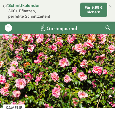
×
🌿
Schnittkalender
Für 9,99 €
300+ Pflanzen,
sichern
perfekte Schnittzeiten!
KAMELIE