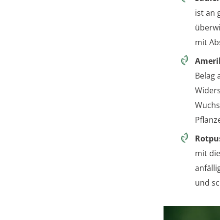
ist an
überwi
mit Ab
Ameri
Belag 
Widers
Wuchs 
Pflanze
Rotpu
mit di
anfäll
und s