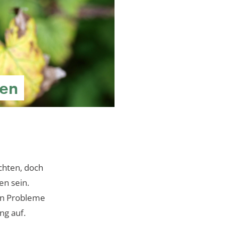
hen
chten, doch
en sein.
ten Probleme
g auf.