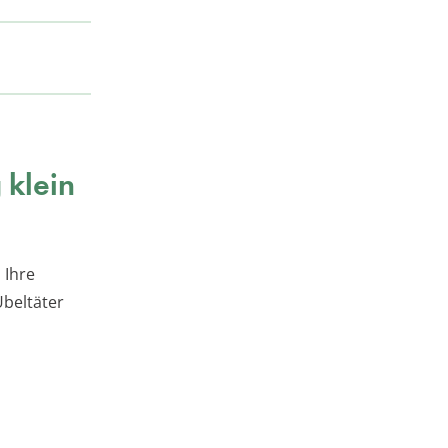
 klein
 Ihre
Übeltäter