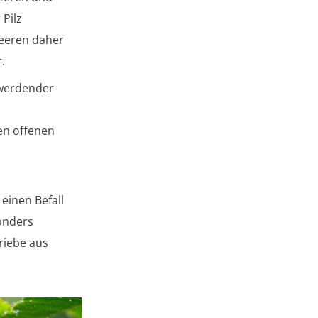
 Pilz
beeren daher
.
 werdender
en offenen
einen Befall
sonders
riebe aus