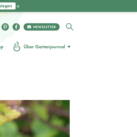
×
slegen
op
Über Gartenjournal