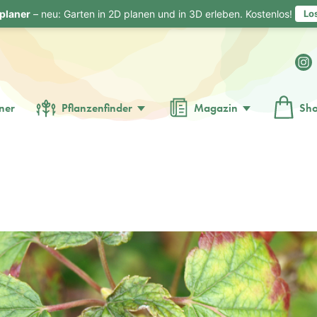
planer
– neu: Garten in 2D planen und in 3D erleben. Kostenlos!
Lo
ner
Pflanzenfinder
Magazin
Sh