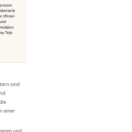
tern sind
und
 die
m einer
beeren und