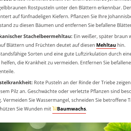
 gelbbraunen Rostpusteln unter den Blättern erkennbar. Der
ntert auf fünfnadeligen Kiefern. Pflanzen Sie Ihre Johannis
stand zu diesen Bäumen und entfernen Sie befallene Blätter
kanischer Stachelbeermehltau:
Ein weißer, später braun
auf Blättern und Früchten deutet auf diesen
Mehltau
hin.
tandsfähige Sorten und eine gute Luftzirkulation durch ein
helfen, die Krankheit zu vermeiden. Entfernen Sie befallene
nteile.
stelkrankheit:
Rote Pusteln an der Rinde der Triebe zeigen 
esem Pilz an. Geschwächte oder verletzte Pflanzen sind be
ig. Vermeiden Sie Wassermangel, schneiden Sie betroffene T
chützen Sie Wunden mit
Baumwachs
.