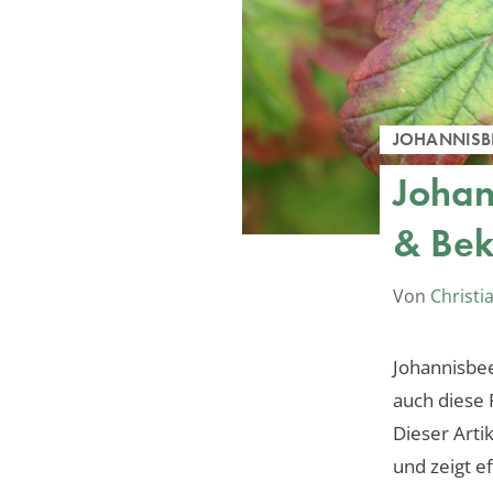
JOHANNISB
Johan
& Be
Von
Christi
Johannisbee
auch diese 
Dieser Arti
und zeigt 