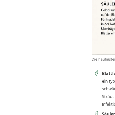
Die häufigste
Blattf
ein typ
schwäc
Sträuc
Infekt
Säulen