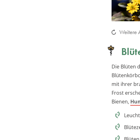
Weitere A
Blüt
Die Blüten 
Blütenkörbc
mit ihrer b
Frost ersche
Bienen,
Hu
Leucht
Blütez
Blüten