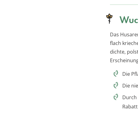
Wuc
Das Husaren
flach kriech
dichte, pol
Erscheinungs
Die Pf
Die ni
Durch 
Rabatt