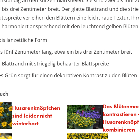
ständig an den kurzen Blattstielen. Sie sind zwei bis fünf 
 bis drei Zentimeter breit. Der glatte Blattrand und die strie
ttspreite verleihen den Blättern eine leicht raue Textur. Ihr
 harmoniert ansprechend mit den leuchtend gelben Blüten
bis lanzettliche Form
is fünf Zentimeter lang, etwa ein bis drei Zentimeter breit
r Blattrand mit striegelig behaarter Blattspreite
es Grün sorgt für einen dekorativen Kontrast zu den Blüten
auch
Das Blütenme
Husarenknöpfchen
kontrastieren 
sind leider nicht
Husarenknöpf
winterhart
kombinieren