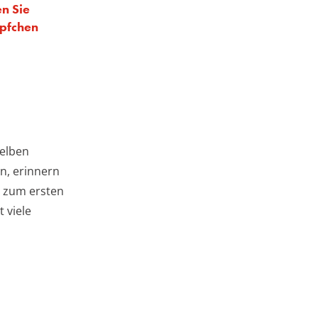
n Sie
pfchen
gelben
n, erinnern
is zum ersten
 viele