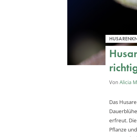
HUSARENK
Husar
richt
Von
Alicia 
Das Husaren
Dauerblüher
erfreut. Di
Pflanze und