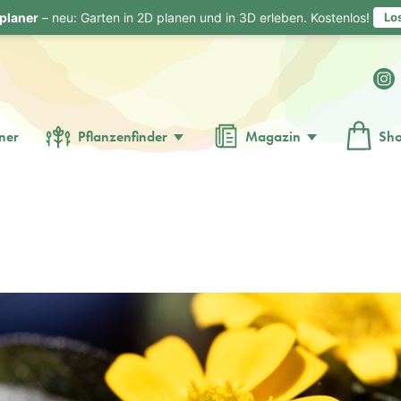
planer
– neu: Garten in 2D planen und in 3D erleben. Kostenlos!
Lo
ner
Pflanzenfinder
Magazin
Sh