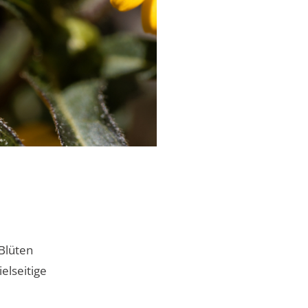
 Blüten
elseitige