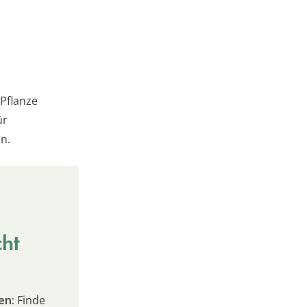
 Pflanze
ür
n.
cht
en:
Finde