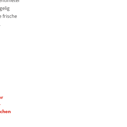
Zentimeter
gelig
e frische
.
er
-
chen