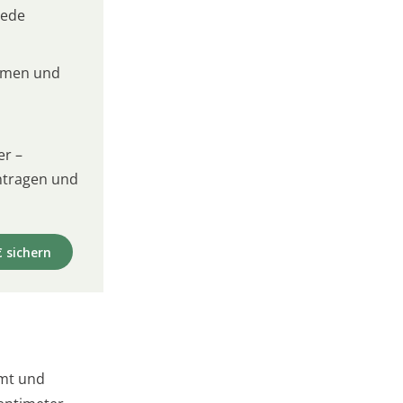
jede
umen und
er –
intragen und
€ sichern
rmt und