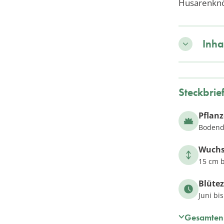
Husarenknöp
Inha
Steckbrie
Pflan
Bodend
Wuch
15 cm b
Blütez
Juni bi
Gesamten 