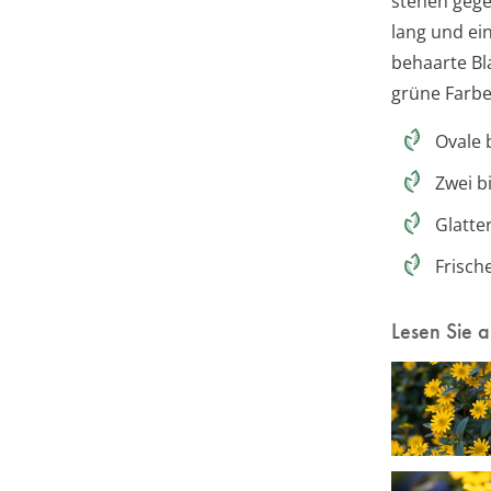
stehen gegen
lang und ein
behaarte Bla
grüne Farbe
Ovale 
Zwei b
Glatte
Frisch
Lesen Sie 