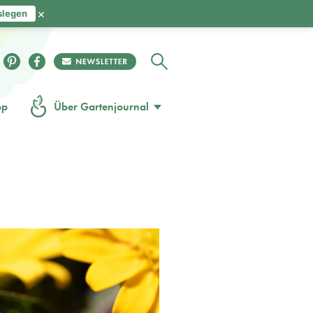
×
slegen
op
Über Gartenjournal