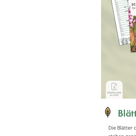
Blät
Die Blätter 