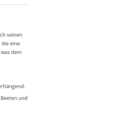
ch seinen
 die eine
d, was dem
berhängend.
n Beeten und