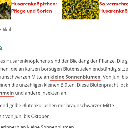
Husarenknöpfchen:
So vermehre
Pflege und Sorten
Husarenknö
rtikel
e
des Husarenknöpfchens sind der Blickfang der Pflanze. Die 
hen, die an kurzen borstigen Blütenstielen endständig sitze
raunschwarzen Mitte an
kleine Sonnenblumen
. Von Juni b
inen die unzähligen kleinen Blüten. Diese Blütenpracht lockt
mmeln
und andere Insekten an.
end gelbe Blütenkörbchen mit braunschwarzer Mitte
eit von Juni bis Oktober
 erinnern an kleine Sonnenblumen