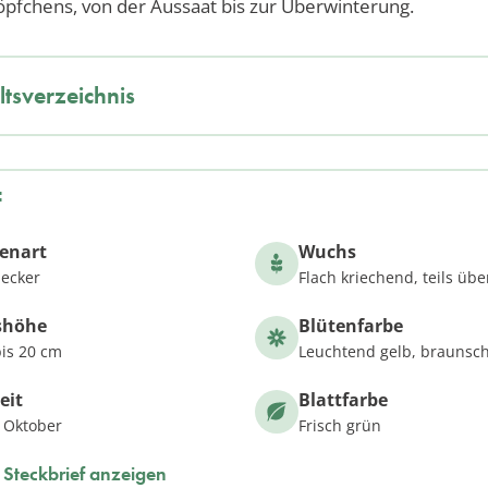
fchens, von der Aussaat bis zur Überwinterung.
ltsverzeichnis
f
zenart
Wuchs
ecker
Flach kriechend, teils ü
shöhe
Blütenfarbe
is 20 cm
Leuchtend gelb, braunsc
eit
Blattfarbe
s Oktober
Frisch grün
Steckbrief anzeigen