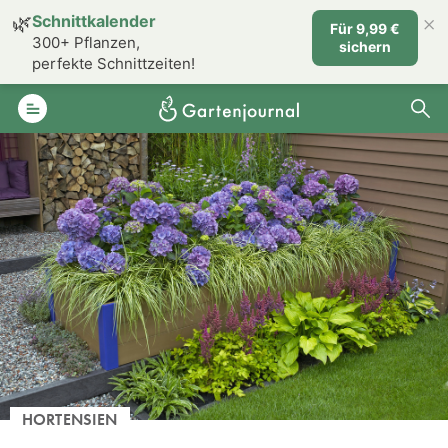
×
🌿
Schnittkalender
Für 9,99 €
300+ Pflanzen,
sichern
perfekte Schnittzeiten!
HORTENSIEN