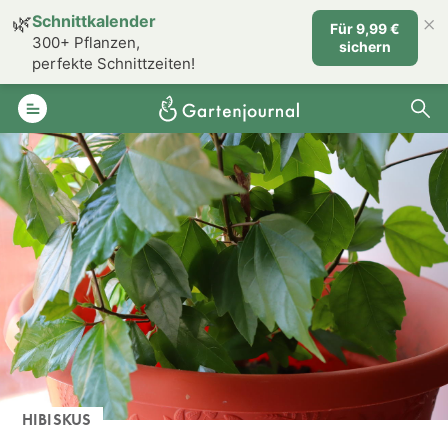
×
🌿
Schnittkalender
Für 9,99 €
300+ Pflanzen,
sichern
perfekte Schnittzeiten!
HIBISKUS