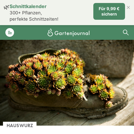
×
🌿
Schnittkalender
Für 9,99 €
300+ Pflanzen,
sichern
perfekte Schnittzeiten!
HAUSWURZ