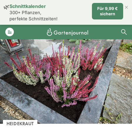
×
🌿
Schnittkalender
Für 9,99 €
300+ Pflanzen,
sichern
perfekte Schnittzeiten!
HEIDEKRAUT